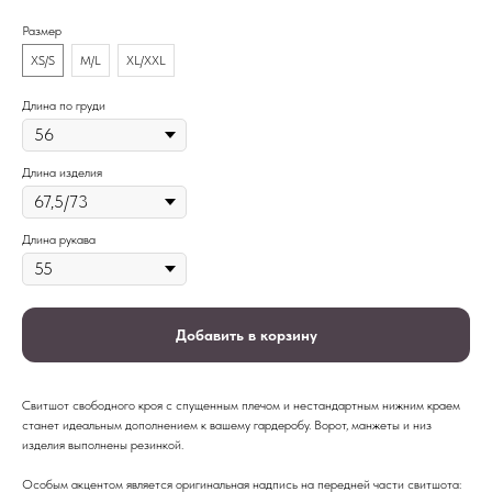
Размер
XS/S
M/L
XL/XXL
Длина по груди
Длина изделия
Длина рукава
Добавить в корзину
Свитшот свободного кроя с спущенным плечом и нестандартным нижним краем
станет идеальным дополнением к вашему гардеробу. Ворот, манжеты и низ
изделия выполнены резинкой.
Особым акцентом является оригинальная надпись на передней части свитшота: