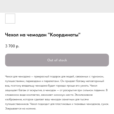
Чехол на чемодан "Координаты"
3 700
р.
Out of stock
Чехол для чемодана — прекрасный подарок для людей, связанных с туризмом,
путешествиями, переездами и перелетами. Он придает багажу неповторимый
вид, поэтому владельцу чемодана будет гораздо проще его узнать. Чехол
защищает багаж от вскрытия, а чемодан — от раскрытия при сильном падении. В
сложенном виде компактен, занимает минимум места. Эксклюзивное
изображение, которое сделает ваш чемодан заметным для тысячи
путешественников. Чехол подходит для пластиковых и тканевых чемоданов, сумок.
Закрывается на молнию.